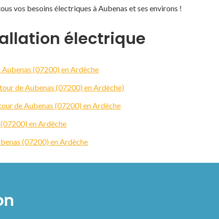
ous vos besoins électriques à Aubenas et ses environs !
allation électrique
 de Aubenas (07200) en Ardèche
 autour de Aubenas (07200) en Ardèche)
autour de Aubenas (07200) en Ardèche
 (07200) en Ardèche
Aubenas (07200) en Ardèche
on