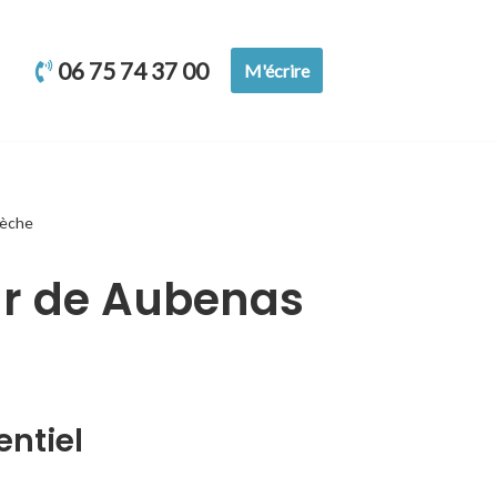
06 75 74 37 00
M'écrire
dèche
our de Aubenas
entiel