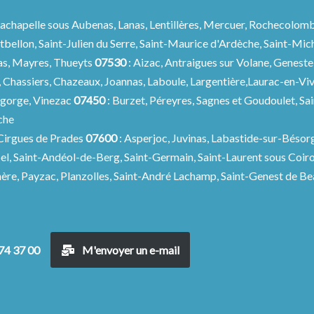
Lachapelle sous Aubenas, Lanas, Lentillères, Mercuer, Rochecolomb
bellon, Saint-Julien du Serre, Saint-Maurice d'Ardèche, Saint-Miche
nas, Mayres, Thueyts
07530
: Aizac, Antraigues sur Volane, Geneste
 Chassiers, Chazeaux, Joannas, Laboule, Largentière,Laurac-en-Viv
algorge, Vinezac
07450
: Burzet, Péreyres, Sagnes et Goudoulet, S
che
Cirgues de Prades
07600
: Asperjoc, Juvinas, Labastide-sur-Bésorg
bel, Saint-Andéol-de-Berg, Saint-Germain, Saint-Laurent sous Coiro
hère, Payzac, Planzolles, Saint-André Lachamp, Saint-Genest de B
 74 37 00
M'envoyer un e-mail